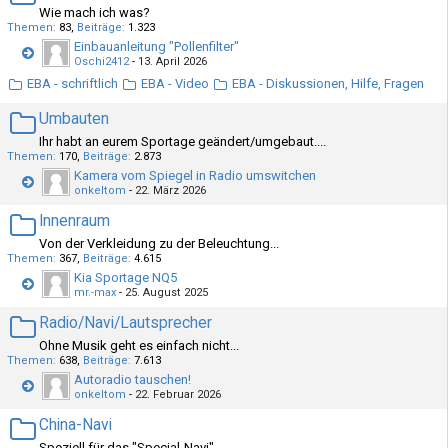
Wie mach ich was?
Themen
83
Beiträge
1.323
Einbauanleitung "Pollenfilter"
Oschi2412
-
13. April 2026
EBA - schriftlich
EBA - Video
EBA - Diskussionen, Hilfe, Fragen
Umbauten
Ihr habt an eurem Sportage geändert/umgebaut....
Themen
170
Beiträge
2.873
Kamera vom Spiegel in Radio umswitchen
onkeltom
-
22. März 2026
Innenraum
Von der Verkleidung zu der Beleuchtung...
Themen
367
Beiträge
4.615
Kia Sportage NQ5
mr.-max
-
25. August 2025
Radio/Navi/Lautsprecher
Ohne Musik geht es einfach nicht...
Themen
638
Beiträge
7.613
Autoradio tauschen!
onkeltom
-
22. Februar 2026
China-Navi
Speziell für das "Special-Navi"...