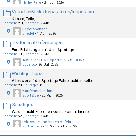
Harley Ralle
-
24. Juli 2026
Verschleißteile/Reparaturen/Inspektion
Kosten, Teile, ...
Themen
211
Beiträge
2.448
Federspanner
briedel
-
1. April 2026
Testbericht/Erfahrungen
Eure Erfahrungen mit dem Sportage...
Themen
103
Beiträge
2.343
Aktueller TÜV-Report 2025 zu SUVs
Edgefox
-
26. Juli 2025
Wichtige Tipps
Alles worauf der Sportage Fahrer achten sollte....
Themen
20
Beiträge
356
Kaufentscheidung
Sport@ge
-
26. April 2026
Sonstiges
Was ihr nicht zuordnen könnt, kommt hier rein...
Themen
520
Beiträge
6.445
Pdc vorne und hinten defekt
SgtHartman
-
26. September 2025