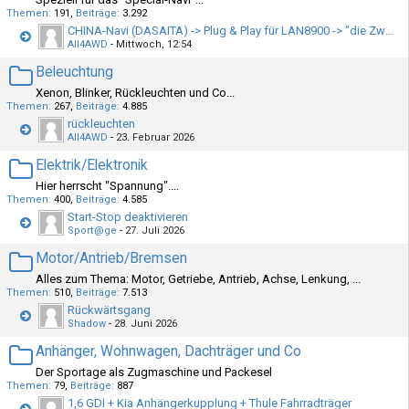
Themen
191
Beiträge
3.292
CHINA-Navi (DASAITA) -> Plug & Play für LAN8900 -> "die Zweite"
All4AWD
-
Mittwoch, 12:54
Beleuchtung
Xenon, Blinker, Rückleuchten und Co...
Themen
267
Beiträge
4.885
rückleuchten
All4AWD
-
23. Februar 2026
Elektrik/Elektronik
Hier herrscht "Spannung"....
Themen
400
Beiträge
4.585
Start-Stop deaktivieren
Sport@ge
-
27. Juli 2026
Motor/Antrieb/Bremsen
Alles zum Thema: Motor, Getriebe, Antrieb, Achse, Lenkung, ...
Themen
510
Beiträge
7.513
Rückwärtsgang
Shadow
-
28. Juni 2026
Anhänger, Wohnwagen, Dachträger und Co
Der Sportage als Zugmaschine und Packesel
Themen
79
Beiträge
887
1,6 GDI + Kia Anhängerkupplung + Thule Fahrradträger