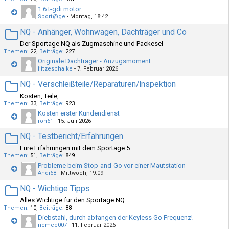
1.6 t-gdi motor
Sport@ge
-
Montag, 18:42
NQ - Anhänger, Wohnwagen, Dachträger und Co
Der Sportage NQ als Zugmaschine und Packesel
Themen
22
Beiträge
227
Originale Dachträger - Anzugsmoment
flitzeschalke
-
7. Februar 2026
NQ - Verschleißteile/Reparaturen/Inspektion
Kosten, Teile, ...
Themen
33
Beiträge
923
Kosten erster Kundendienst
ron61
-
15. Juli 2026
NQ - Testbericht/Erfahrungen
Eure Erfahrungen mit dem Sportage 5...
Themen
51
Beiträge
849
Probleme beim Stop-and-Go vor einer Mautstation
Andi68
-
Mittwoch, 19:09
NQ - Wichtige Tipps
Alles Wichtige für den Sportage NQ
Themen
10
Beiträge
88
Diebstahl, durch abfangen der Keyless Go Frequenz!
nemec007
-
11. Februar 2026