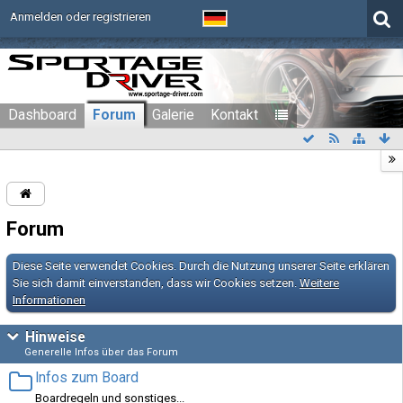
Anmelden oder registrieren
Dashboard
Forum
Galerie
Kontakt
Forum
Diese Seite verwendet Cookies. Durch die Nutzung unserer Seite erklären
Sie sich damit einverstanden, dass wir Cookies setzen.
Weitere
Informationen
Hinweise
Generelle Infos über das Forum
Infos zum Board
Boardregeln und sonstiges...