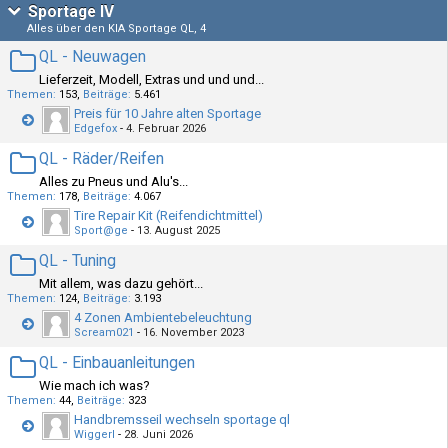
Sportage IV
Alles über den KIA Sportage QL, 4
QL - Neuwagen
Lieferzeit, Modell, Extras und und und...
Themen
153
Beiträge
5.461
Preis für 10 Jahre alten Sportage
Edgefox
-
4. Februar 2026
QL - Räder/Reifen
Alles zu Pneus und Alu's...
Themen
178
Beiträge
4.067
Tire Repair Kit (Reifendichtmittel)
Sport@ge
-
13. August 2025
QL - Tuning
Mit allem, was dazu gehört...
Themen
124
Beiträge
3.193
4 Zonen Ambientebeleuchtung
Scream021
-
16. November 2023
QL - Einbauanleitungen
Wie mach ich was?
Themen
44
Beiträge
323
Handbremsseil wechseln sportage ql
Wiggerl
-
28. Juni 2026