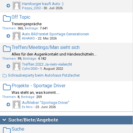
Hamburger kauft Auto :)
Peppy_2202
-
30. Juli 2026
Off Topic
Tresengespräche
Themen
365
Beiträge
7.641
Auto Bild testet Sportage Generationen
All4AWD
-
22. Mai 2026
Treffen/Meetings/Man sieht sich
Alles für den Augenkontakt und Händeschütteln...
Themen
99
Beiträge
4.182
Treffen 2022 Ja-nein-vieleicht
Cyfer2000
-
1. August 2022
Schrauberparty beim Autohaus Putzlacher
Projekte - Sportage Driver
Was steht an, was kommt....
Themen
8
Beiträge
259
Aufkleber "Sportage Driver"
Ex Niro
-
23. Juni 2026
Suche/Biete/Angebote
Suche