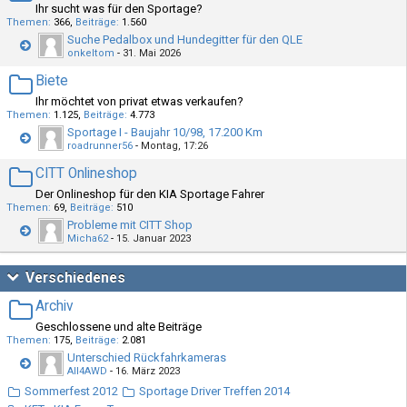
Ihr sucht was für den Sportage?
Themen
366
Beiträge
1.560
Suche Pedalbox und Hundegitter für den QLE
onkeltom
-
31. Mai 2026
Biete
Ihr möchtet von privat etwas verkaufen?
Themen
1.125
Beiträge
4.773
Sportage I - Baujahr 10/98, 17.200 Km
roadrunner56
-
Montag, 17:26
CITT Onlineshop
Der Onlineshop für den KIA Sportage Fahrer
Themen
69
Beiträge
510
Probleme mit CITT Shop
Micha62
-
15. Januar 2023
Verschiedenes
Archiv
Geschlossene und alte Beiträge
Themen
175
Beiträge
2.081
Unterschied Rückfahrkameras
All4AWD
-
16. März 2023
Sommerfest 2012
Sportage Driver Treffen 2014