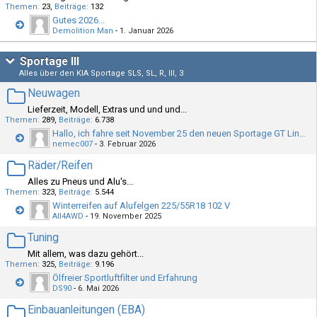
Themen
23
Beiträge
132
Gutes 2026...
Demolition Man
-
1. Januar 2026
Sportage III
Alles über den KIA Sportage SLS, SL, R, III, 3
Neuwagen
Lieferzeit, Modell, Extras und und und...
Themen
289
Beiträge
6.738
​Hallo, ich fahre seit November 25 den neuen Sportage GT Line HEV
nemec007
-
3. Februar 2026
Räder/Reifen
Alles zu Pneus und Alu's...
Themen
323
Beiträge
5.544
Winterreifen auf Alufelgen 225/55R18 102 V
All4AWD
-
19. November 2025
Tuning
Mit allem, was dazu gehört...
Themen
325
Beiträge
9.196
Ölfreier Sportluftfilter und Erfahrung
DS90
-
6. Mai 2026
Einbauanleitungen (EBA)