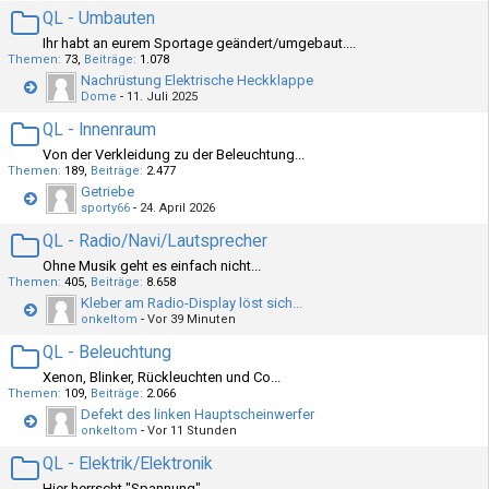
QL - Umbauten
Ihr habt an eurem Sportage geändert/umgebaut....
Themen
73
Beiträge
1.078
Nachrüstung Elektrische Heckklappe
Dome
-
11. Juli 2025
QL - Innenraum
Von der Verkleidung zu der Beleuchtung...
Themen
189
Beiträge
2.477
Getriebe
sporty66
-
24. April 2026
QL - Radio/Navi/Lautsprecher
Ohne Musik geht es einfach nicht...
Themen
405
Beiträge
8.658
Kleber am Radio-Display löst sich...
onkeltom
-
Vor 39 Minuten
QL - Beleuchtung
Xenon, Blinker, Rückleuchten und Co...
Themen
109
Beiträge
2.066
Defekt des linken Hauptscheinwerfer
onkeltom
-
Vor 11 Stunden
QL - Elektrik/Elektronik
Hier herrscht "Spannung"....