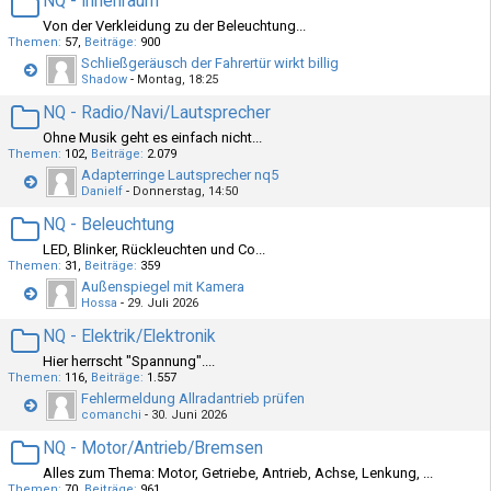
NQ - Innenraum
Von der Verkleidung zu der Beleuchtung...
Themen
57
Beiträge
900
Schließgeräusch der Fahrertür wirkt billig
Shadow
-
Montag, 18:25
NQ - Radio/Navi/Lautsprecher
Ohne Musik geht es einfach nicht...
Themen
102
Beiträge
2.079
Adapterringe Lautsprecher nq5
Danielf
-
Donnerstag, 14:50
NQ - Beleuchtung
LED, Blinker, Rückleuchten und Co...
Themen
31
Beiträge
359
Außenspiegel mit Kamera
Hossa
-
29. Juli 2026
NQ - Elektrik/Elektronik
Hier herrscht "Spannung"....
Themen
116
Beiträge
1.557
Fehlermeldung Allradantrieb prüfen
comanchi
-
30. Juni 2026
NQ - Motor/Antrieb/Bremsen
Alles zum Thema: Motor, Getriebe, Antrieb, Achse, Lenkung, ...
Themen
70
Beiträge
961