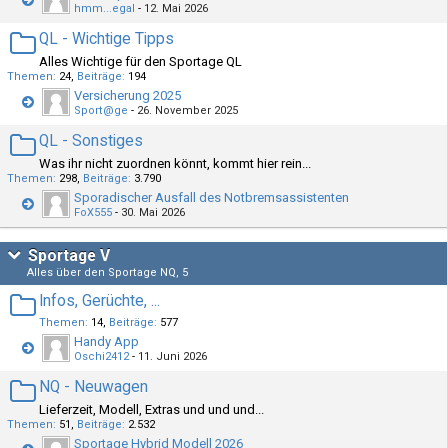
hmm...egal
-
12. Mai 2026
QL - Wichtige Tipps
Alles Wichtige für den Sportage QL
Themen
24
Beiträge
194
Versicherung 2025
Sport@ge
-
26. November 2025
QL - Sonstiges
Was ihr nicht zuordnen könnt, kommt hier rein...
Themen
298
Beiträge
3.790
Sporadischer Ausfall des Notbremsassistenten
FoX555
-
30. Mai 2026
Sportage V
Alles über den Sportage NQ, 5
Infos, Gerüchte, ...
Themen
14
Beiträge
577
Handy App
Oschi2412
-
11. Juni 2026
NQ - Neuwagen
Lieferzeit, Modell, Extras und und und...
Themen
51
Beiträge
2.532
Sportage Hybrid Modell 2026