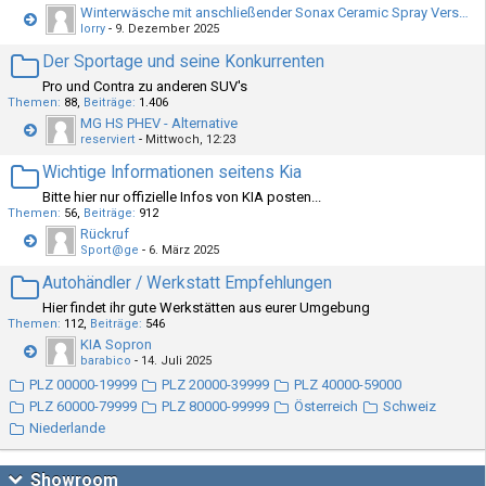
Winterwäsche mit anschließender Sonax Ceramic Spray Versiegelung + Update
lorry
-
9. Dezember 2025
Der Sportage und seine Konkurrenten
Pro und Contra zu anderen SUV's
Themen
88
Beiträge
1.406
MG HS PHEV - Alternative
reserviert
-
Mittwoch, 12:23
Wichtige Informationen seitens Kia
Bitte hier nur offizielle Infos von KIA posten...
Themen
56
Beiträge
912
Rückruf
Sport@ge
-
6. März 2025
Autohändler / Werkstatt Empfehlungen
Hier findet ihr gute Werkstätten aus eurer Umgebung
Themen
112
Beiträge
546
KIA Sopron
barabico
-
14. Juli 2025
PLZ 00000-19999
PLZ 20000-39999
PLZ 40000-59000
PLZ 60000-79999
PLZ 80000-99999
Österreich
Schweiz
Niederlande
Showroom