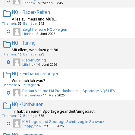
Shadow
-
Mittwoch, 07:45
NQ - Räder/Reifen
Alles zu Pneus und Alu's...
Themen
33
Beiträge
542
Zeigt her eure NQ5 Felgen
Litinho
-
2. Juni 2026
NQ - Tuning
Mit allem, was dazu gehört...
Themen
16
Beiträge
293
Risper Styling
Litinho
-
14. Juni 2026
NQ - Einbauanleitungen
Wie mach ich was?
Themen
6
Beiträge
82
Einbau Vantrue N4 Pro dashcam in Sportage NQ5 HEV
hardworker
-
11. März 2026
NQ - Umbauten
Ihr habt an eurem Sportage geändert/umgebaut....
Themen
17
Beiträge
355
KIA Logos und Sportage Schriftzug in Schwarz
Peppy_2202
-
29. Juli 2026