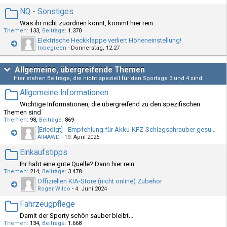
NQ - Sonstiges
Was ihr nicht zuordnen könnt, kommt hier rein..
Themen
133
Beiträge
1.370
Elektrische Heckklappe verliert Höheneinstellung!
tobegreen
-
Donnerstag, 12:27
Allgemeine, übergreifende Themen
Hier stehen Beiträge, die nicht speziell für den Sportage 3 und 4 sind
Allgemeine Informationen
Wichtige Informationen, die übergreifend zu den spezifischen
Themen sind
Themen
98
Beiträge
869
[Erledigt] - Empfehlung für Akku-KFZ-Schlagschrauber gesucht
All4AWD
-
19. April 2026
Einkaufstipps
Ihr habt eine gute Quelle? Dann hier rein...
Themen
214
Beiträge
3.478
Offiziellen KIA-Store (nicht online) Zubehör
Roger Wilco
-
4. Juni 2024
Fahrzeugpflege
Damit der Sporty schön sauber bleibt...
Themen
134
Beiträge
1.668