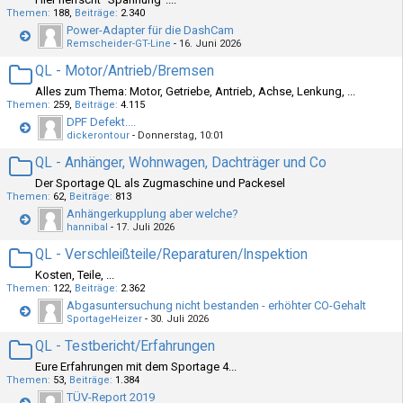
Themen
188
Beiträge
2.340
Power-Adapter für die DashCam
Remscheider-GT-Line
-
16. Juni 2026
QL - Motor/Antrieb/Bremsen
Alles zum Thema: Motor, Getriebe, Antrieb, Achse, Lenkung, ...
Themen
259
Beiträge
4.115
DPF Defekt....
dickerontour
-
Donnerstag, 10:01
QL - Anhänger, Wohnwagen, Dachträger und Co
Der Sportage QL als Zugmaschine und Packesel
Themen
62
Beiträge
813
Anhängerkupplung aber welche?
hannibal
-
17. Juli 2026
QL - Verschleißteile/Reparaturen/Inspektion
Kosten, Teile, ...
Themen
122
Beiträge
2.362
Abgasuntersuchung nicht bestanden - erhöhter CO-Gehalt
SportageHeizer
-
30. Juli 2026
QL - Testbericht/Erfahrungen
Eure Erfahrungen mit dem Sportage 4...
Themen
53
Beiträge
1.384
TÜV-Report 2019