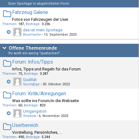
Euer Sportage in abgelichteter Form
Fahrzeug Galerie
Fotos von Fahrzeugen der User
Themen
187
Beiträge
3.236
das ist mein Sportage
Bluemarlin
-
15. September 2025
Offene Themenrunde
Ihr wollt ein wenig "quatschen"....
Forum: Infos/Tipps
Infos, Tipps und Regeln für das Forum
Themen
75
Beiträge
3.287
Qualität
Sport@ge
-
30. Oktober 2022
Forum: Kritik/Anregungen
Was sollte ins Forum/in die Webseite
Themen
60
Beiträge
823
Umgangston
Shadow
-
6. November 2025
Userbereich
Vorstellung, Persönliches, ...
Themen
490
Beiträge
5.244