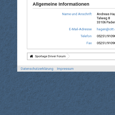
Allgemeine Informationen
Name und Anschrift
Andreas Ha
Talweg 8
33106 Pade
E-Mail-Adresse
hagen@citt
Telefon
05251/9109
Fax
05251/9109
Sportage Driver Forum
Datenschutzerklärung
Impressum