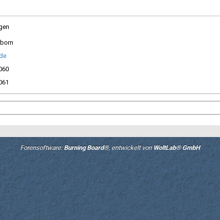
gen
rborn
.de
060
061
Forensoftware:
Burning Board®
, entwickelt von
WoltLab® GmbH