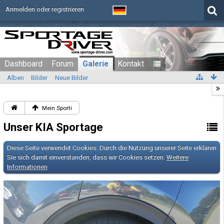
Anmelden oder registrieren
Dashboard
Forum
Galerie
Kontakt
Alben
Bilder
Neue Bilder
Mein Sporti
Unser KIA Sportage
Diese Seite verwendet Cookies. Durch die Nutzung unserer Seite erklären
Sie sich damit einverstanden, dass wir Cookies setzen.
Weitere
Informationen