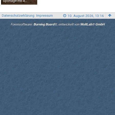
Sportage mit dachzelt
Stvx01
-
24. Oktober 2022
1.519
0
2
Datenschutzerklärung
Impressum
10. August 2026, 13:16
Forensoftware:
Burning Board®
, entwickelt von
WoltLab® GmbH